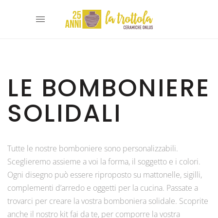
LE BOMBONIERE
SOLIDALI
Tutte le nostre bomboniere sono personalizzabili.
Sceglieremo assieme a voi la forma, il soggetto e i colori.
Ogni disegno può essere riproposto su mattonelle, sigilli,
complementi d’arredo e oggetti per la cucina. Passate a
trovarci per creare la vostra bomboniera solidale. Scoprite
anche il nostro kit fai da te, per comporre la vostra