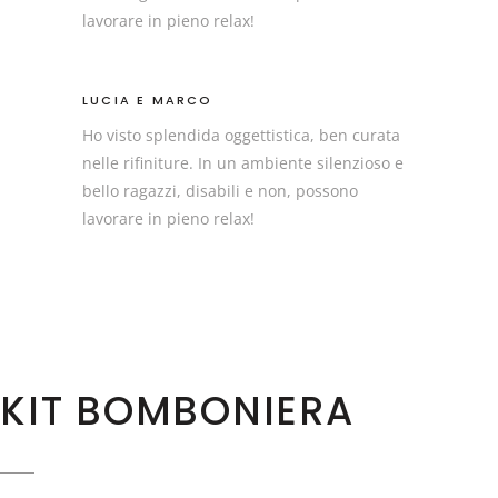
lavorare in pieno relax!
LUCIA E MARCO
Ho visto splendida oggettistica, ben curata
nelle rifiniture. In un ambiente silenzioso e
bello ragazzi, disabili e non, possono
lavorare in pieno relax!
KIT BOMBONIERA